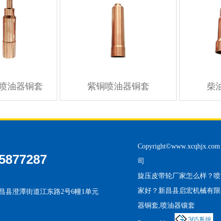
喷油器铜套
紫铜喷油器铜套
柴
Copyright©
www.xcqhjx.com
5877287
司
旋压皮带轮厂家怎么样？喷
家好？新昌县启宏机械有限
昌县澄潭街道江东路2号6幢1单元
器铜套,喷油器镶套