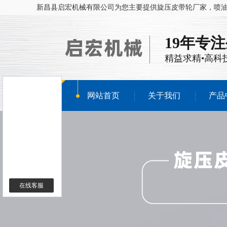
新昌县启宏机械有限公司为您主要提供
旋压皮带轮厂家
，喷
19年专
精益求精•高科
网站首页
关于我们
产品
在线客服