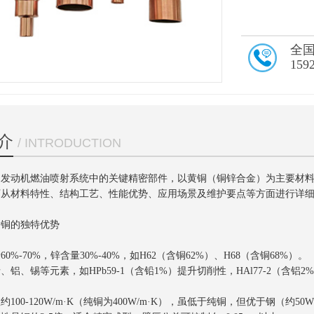
全
159
介
/ INTRODUCTION
是发动机燃油喷射系统中的关键精密部件，以黄铜（铜锌合金）为主要材
下从材料特性、结构工艺、性能优势、应用场景及维护要点等方面进行详
黄铜的独特优势
%-70%，锌含量30%-40%，如H62（含铜62%）、H68（含铜68%）。
铝、锡等元素，如HPb59-1（含铅1%）提升切削性，HAl77-2（含铝
100-120W/m·K（纯铜为400W/m·K），虽低于纯铜，但优于钢（约5