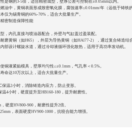
性是钢的3-5倍，适合精密成型，壁厚公差可控制在±0.05mm以内。
油中，黄铜表面形成致密氧化膜，腐蚀速率≤0.01mm/年（远低于铸铁的0
本仅为锡青铜的60%-70%，适合大批量生产。
：精密制造保障性能
成型，内孔直接与喷油器配合，外壁与气缸盖过盈装配。
耐磨黄铜（如H65），外层为导热黄铜（如HAl77-2），通过复合铸造结
：内部设计螺旋水道，通过冷却液循环强化散热，适用于高功率发动机。
铜液紧贴模具，壁厚均匀性≤±0.1mm，气孔率＜0.5%。
寿命达10万次以上，适合大批量生产。
0℃保温2小时，消除铸造内应力，防止变形。
保温4小时，硬度提升至HB160-180，提升耐磨性。
m，硬度HV800-900，耐磨性提升2倍。
0.25mm，表面硬度HV900-1000，抗咬合能力增强。