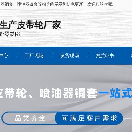
油器铜套，喷油器镶套等相关的展示和信息更新，欢迎您的收藏。
注生产
皮带轮厂家
技•零缺陷
中心
工厂现场
发货现场
资质证书