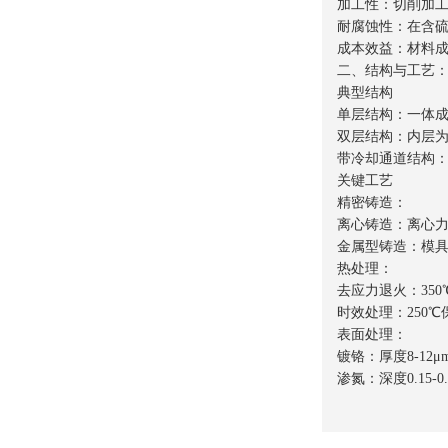
加工性：切削加工
耐腐蚀性：在含硫燃
成本效益：材料成
二、结构与工艺
典型结构
单层结构：一体
双层结构：内层为
带冷却通道结构
关键工艺
精密铸造：
离心铸造：离心力使
金属型铸造：模具
热处理：
去应力退火：35
时效处理：250℃
表面处理：
镀铬：厚度8-12μ
渗氮：深度0.15-