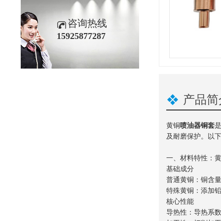
咨询热线
15925877287
产品简
黄铜
喷油器铜套
及耐磨保护。以
一、材料特性：
基础成分
普通黄铜：铜含量60
特殊黄铜：添加铅、
核心性能
导热性：导热系数约