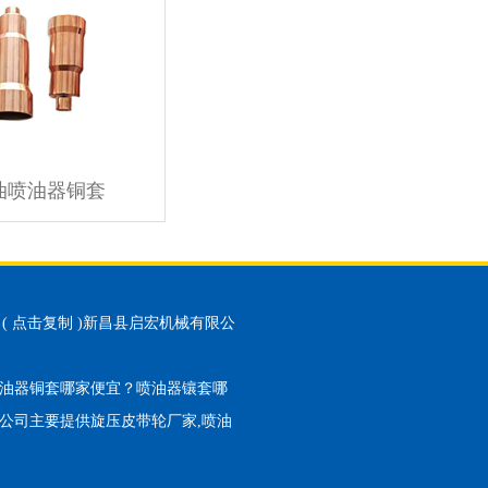
油喷油器铜套
(
点击复制
)新昌县启宏机械有限公
油器铜套哪家便宜？喷油器镶套哪
公司主要提供旋压皮带轮厂家,喷油