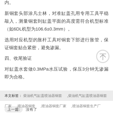
内。
新铜套头部涂凡士林，对准缸盖孔用专用工具平稳
敲入，测量铜套到缸盖平面的高度需符合机型标准
（如6DL机型为106.6±0.3mm）。
选用对应机型的胀杆工具对铜套下部进行胀管，保
证铜套贴合紧密，避免渗漏。
四、收尾验证
对缸盖水套做‌0.3MPa水压试验‌，保压3分钟无渗漏
即为合格。
本文标签：
柴油机气缸盖喷油器铜套
,
柴油机气缸盖喷油器铜套
厂家
,
喷油器铜套
,
喷油器铜套厂家
,
喷油器铜套生产厂
上一篇:
没有了