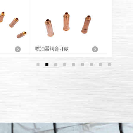
喷油器镶套
发动机喷