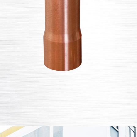
动机喷油器铜套
喷油器铜套