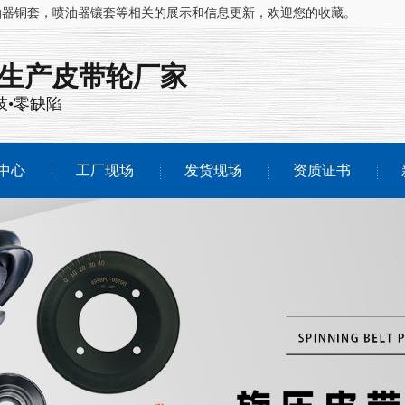
油器铜套，喷油器镶套等相关的展示和信息更新，欢迎您的收藏。
注生产
皮带轮厂家
技•零缺陷
中心
工厂现场
发货现场
资质证书