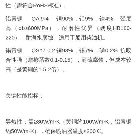
性（需符合RoHS标准）。
铝青铜
QAl9-4
铜90%，铝9%，铁4%
强度
高（σb≥600MPa），耐磨性优异（硬度HB180-
220），耐海水腐蚀，适用于船用柴油机。
锡青铜
QSn7-0.2
铜93%，锡7%，磷0.2%
抗咬
合性强（摩擦系数0.1-0.15），耐硫腐蚀，但成本较
高（是黄铜的1.5-2倍）。
关键性能指标：
导热性：需≥80W/m·K（黄铜约100W/m·K，铝青铜
约50W/m·K），确保喷油器温度≤200℃。