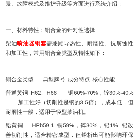
景、故障模式及维护升级等方面进行系统介绍：
一、材料特性：铜合金的针对性选择
柴油
喷油器铜套
需兼顾导热性、耐磨性、抗腐蚀性
和加工性，常用铜合金类型及特性如下：
铜合金类型
典型牌号
成分特点
核心性能
普通黄铜
H62、H68
铜60%-70%，锌30%-40%
加工性好（切削性是钢的3-5倍），成本低，但
耐磨性一般，适用于轻型柴油机。
铅黄铜
HPb59-1
铜59%，锌30%，铅1%
铅改
善切削性，适合精密成型，但铅析出可能影响环保