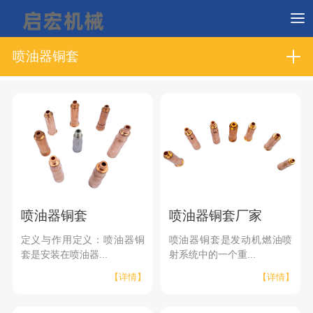
喷油器铜套
喷油器铜套
喷油器铜套厂家
定义与作用定义：喷油器铜
喷油器铜套是发动机燃油喷
套是安装在喷油器...
射系统中的一个重...
【详情】
【详情】