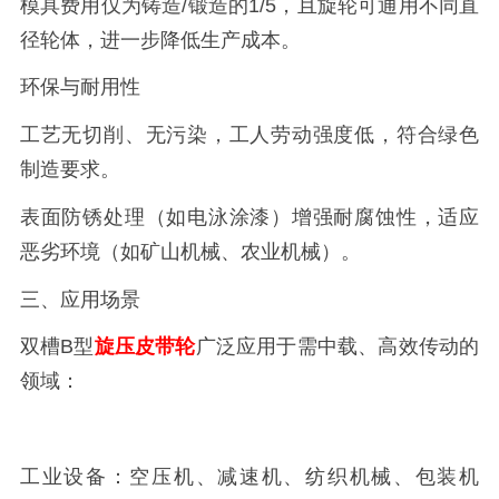
模具费用仅为铸造/锻造的1/5，且旋轮可通用不同直
径轮体，进一步降低生产成本。
环保与耐用性
工艺无切削、无污染，工人劳动强度低，符合绿色
制造要求。
表面防锈处理（如电泳涂漆）增强耐腐蚀性，适应
恶劣环境（如矿山机械、农业机械）。
三、应用场景
双槽B型
旋压皮带轮
广泛应用于需中载、高效传动的
领域：
工业设备：空压机、减速机、纺织机械、包装机