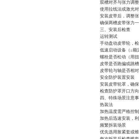
双槽对齐与张力调整
使用拉线法或激光对中
安装皮带后，调整张
确保两槽皮带张力一
三、安装后检查
运转测试
手动盘动皮带轮，检
低速启动设备（≤额定
螺栓是否松动（用扭
皮带是否跑偏或跳槽
皮带轮与轴是否相对
安全防护装置安装
安装皮带轮罩，确保
检查防护罩开口方向
四、特殊场景注意事
热装法
加热温度需严格控制（
加热后迅速安装，利
频繁拆装场景
优先选用胀紧套或锥
每次拆装后检查锥套