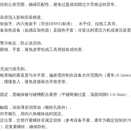
径的公差范围，确保匹配性，避免过盈或间隙过大导致运转异常。
杂质混入影响安装精度。
矩扳手、内六角扳手（符合DIN911标准）、水平仪、拉线工具等。
备加热设备（如感应加热器）及隔热手套；冷装法则需压力机或液压装置
警示标志，防止误启动。
眼镜、手套，避免皮带轮或工具滑脱造成伤害。
无油污或毛刺。
检查轴的垂直度与水平度，偏差需控制在设备允许范围内（通常≤0.1mm/
，缓慢套入，避免直接敲击导致变形。
定，需确保键与键槽配合紧密（平键两侧过盈，顶面间隙0.1-0.3mm），
触面，涂抹薄层润滑油（螺栓孔除外）。
对齐螺孔，用内六角螺栓临时固定。
定位置，交替拧紧螺栓至规定扭矩（参考设备手册，通常为额定扭矩的70%
小时）后复紧螺栓，确保防松。