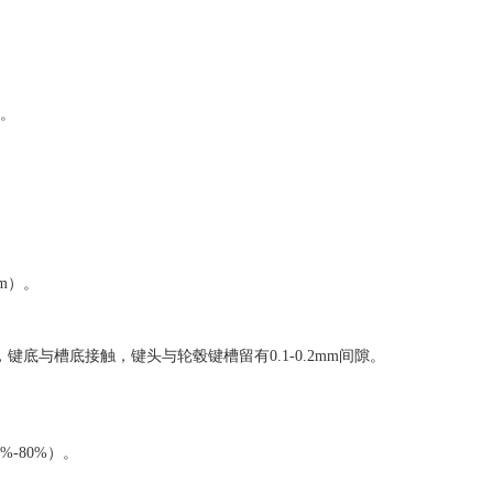
。
m）。
键底与槽底接触，键头与轮毂键槽留有0.1-0.2mm间隙。
-80%）。