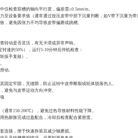
仪检查双槽的轴向平行度，偏差需≤0.5mm/m。
力至设备要求值（通常通过按压皮带中部下沉量判断，如V带下沉量为带厚的1
致，避免因张力不均导致皮带偏磨或跳槽。
查转动是否灵活，有无卡滞或异常声响。
转速的50%），运行5-10分钟后停机检查：
矩扳手复核）。
。
滑动。
其固定牢固，无缝隙，防止运转中皮带断裂或轮体脱落伤人。
，避免与皮带运动方向冲突。
项
通常150-200℃），避免过热导致材料性能下降。
用热膨胀完成过盈配合，冷却后检查配合紧密度。
套连接，便于快速拆装且减少轴磨损。
内孔及链槽磨损情况，必要时更换备件。