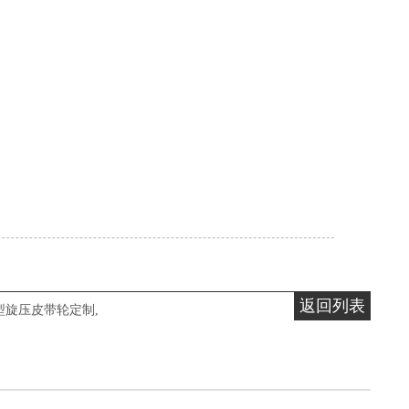
返回列表
型旋压皮带轮定制
,