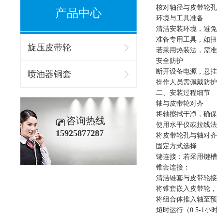
核对轴径与皮带轮孔
产品中心
环境与工具准备
清洁安装环境，避免
准备专用工具，如扭
旋压皮带轮
若采用热装法，需准
安全防护
断开设备电源，悬挂
喷油器铜套
操作人员需佩戴防护
二、安装过程细节
轴与皮带轮对齐
将轴擦拭干净，确保
咨询热线
使用水平仪或拉线法
15925877287
将皮带轮孔与轴对齐
固定方式选择
键连接：若采用键槽固
锥套连接：
清洁锥套与皮带轮接
将锥套嵌入皮带轮，
将组合体推入轴至预
短时运行（0.5-1