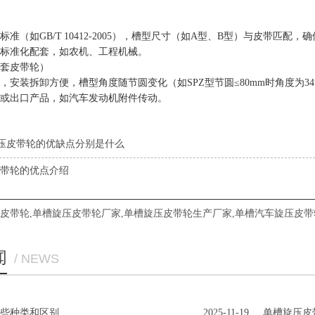
准（如GB/T 10412-2005），槽型尺寸（如A型、B型）与皮带匹配，
标准化配套，如农机、工程机械。
套皮带轮）
安装拆卸方便，槽型角度随节圆变化（如SPZ型节圆≤80mm时角度为34°，
或出口产品，如汽车发动机附件传动。
压皮带轮的优缺点分别是什么
带轮的优点介绍
皮带轮
,
单槽旋压皮带轮厂家
,
单槽旋压皮带轮生产厂家
,
单槽汽车旋压皮带
闻
/ NEWS
些种类和区别
2025-11-19
单槽旋压皮