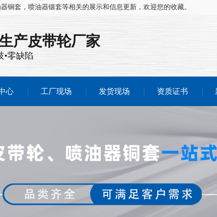
油器铜套，喷油器镶套等相关的展示和信息更新，欢迎您的收藏。
注生产
皮带轮厂家
技•零缺陷
中心
工厂现场
发货现场
资质证书