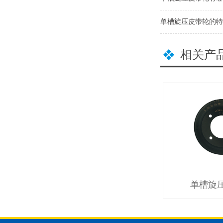
单槽旋压皮带轮的特
相关产
单槽旋