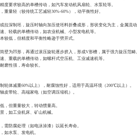
精度要求较高的单槽传动，如汽车发动机风扇轮、水泵轮等。
，重量轻（较传统工艺减轻30%-60%），动平衡性好。
或拉深制坯，旋压时轴向加压使坯料折叠成形，形状变化为主，金属流动
速、轻载的单槽传动，如农业机械、小型发电机等。
本较低，但精度和平衡性略逊于劈开式。
筒壁为凹形，再通过滚压旋轮逐步挤入，形成V形槽，属于强力旋压范畴
速、重载的单槽传动，如螺杆式空压机、工业减速机等。
耐磨性强，寿命较长。
制轮体减重60%以上），耐腐蚀性好，适用于高温环境（200℃以上）。
轴皮带轮、高端家电（如空调压缩机）。
低，但重量较大，转动惯量高。
景，如工业机床、矿山机械。
，需防腐处理（如电泳涂漆）以延长寿命。
，如水泵、发电机。