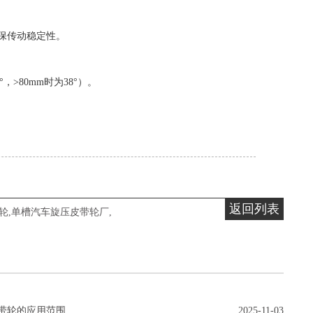
确保传动稳定性。
>80mm时为38°）。
返回列表
轮
,
单槽汽车旋压皮带轮厂
,
带轮的应用范围
2025-11-03