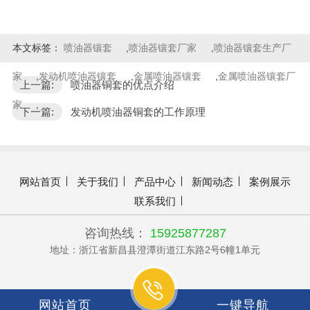
本文标签：
喷油器镶套
,
喷油器镶套厂家
,
喷油器镶套生产厂
家
,
发动机喷油器镶套
,
金属喷油器镶套
,
金属喷油器镶套厂
上一篇:
喷油器铜套的优点介绍
家
,
下一篇:
发动机喷油器铜套的工作原理
网站首页
关于我们
产品中心
新闻动态
案例展示
联系我们
咨询热线：
15925877287
地址：浙江省新昌县澄潭街道江东路2号6幢1单元
网站首页
一键导航