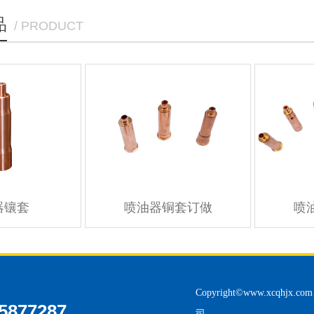
品
/ PRODUCT
器镶套
喷油器铜套订做
喷
Copyright©
www.xcqhjx.com
5877287
司