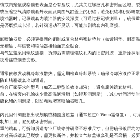
镜或内窥镜观察镶套表面是否有裂纹，尤其关注螺纹孔和密封面区域。裂
或压缩空气清除镶套外表面及周围气缸盖上的积碳，避免积碳堆积影响散
喷油器时，记录镶套内喷油器的安装深度（可通过标记或测量），确保重
是否磨损或卡滞，若针阀运动不灵活，可能加剧镶套内孔磨损。
卸喷油器后，必须更换新的铜制或复合材料密封垫片（如紫铜垫、耐高温
无褶皱，与镶套和喷油器接触面完全贴合。
与气缸盖采用螺纹连接，拆卸后需清理螺纹孔内的旧密封胶，重新涂抹耐高
纹滑丝或镶套变形。
通常依赖发动机冷却液散热，需定期检查冷却系统：确保冷却液液位正常
防止堵塞镶套冷却通道。
符合厂家要求的型号（如乙二醇型长效冷却液），避免腐蚀镶套材料。
前，在镶套内孔涂抹少量高温润滑脂（如锂基润滑脂），减少针阀运动时
硫化钼的润滑脂，以防颗粒堵塞喷油器喷孔。
内孔因针阀磨损出现划痕或椭圆度超差（通常超过0.05mm需修复），
制加工量，避免破坏密封面。
重的镶套，可拆卸后送专业厂镀铬并研磨至标准尺寸，但需确保镀层均匀
本过高或镶套已裂纹，需更换新件，并检查气缸盖镶套孔是否磨损，必要