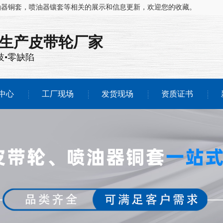
油器铜套，喷油器镶套等相关的展示和信息更新，欢迎您的收藏。
注生产
皮带轮厂家
技•零缺陷
中心
工厂现场
发货现场
资质证书