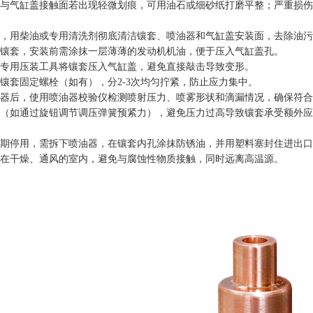
与气缸盖接触面若出现轻微划痕，可用油石或细砂纸打磨平整；严重损伤
，用柴油或专用清洗剂彻底清洁镶套、喷油器和气缸盖安装面，去除油污
镶套，安装前需涂抹一层薄薄的发动机机油，便于压入气缸盖孔。
专用压装工具将镶套压入气缸盖，避免直接敲击导致变形。
镶套固定螺栓（如有），分2-3次均匀拧紧，防止应力集中。
器后，使用喷油器校验仪检测喷射压力、喷雾形状和滴漏情况，确保符合
（如通过旋钮调节调压弹簧预紧力），避免压力过高导致镶套承受额外应
期停用，需拆下喷油器，在镶套内孔涂抹防锈油，并用塑料塞封住进出口
在干燥、通风的室内，避免与腐蚀性物质接触，同时远离高温源。