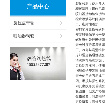
裂纹检测：使用放大
产品中心
积碳清理：用软毛刷
喷油器拆卸检查拆卸
检查喷油器针阀偶件
旋压皮带轮
二、密封性维护
密封垫片更换每次拆
安装时确保垫片平整
喷油器铜套
螺纹密封处理若镶套
避免过度拧紧导致螺
三、冷却与润滑维护
冷却通道畅通性镶套
咨询热线
清洗冷却系统水垢，
15925877287
更换冷却液时，使用
润滑保护安装喷油器
避免使用含石墨或二
四、磨损与损伤修复
内孔磨损修复若镶套
复圆度，但需严格控
镀铬修复：对磨损严
更换镶套：若修复成