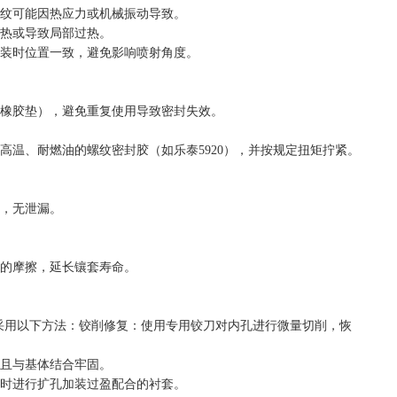
纹可能因热应力或机械振动导致。
热或导致局部过热。
装时位置一致，避免影响喷射角度。
橡胶垫），避免重复使用导致密封失效。
温、耐燃油的螺纹密封胶（如乐泰5920），并按规定扭矩拧紧。
，无泄漏。
的摩擦，延长镶套寿命。
可采用以下方法：铰削修复：使用专用铰刀对内孔进行微量切削，恢
且与基体结合牢固。
时进行扩孔加装过盈配合的衬套。