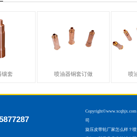
器镶套
喷油器铜套订做
喷
Copyright©
www.xcqhjx.com
5877287
司
旋压皮带轮厂家怎么样？喷