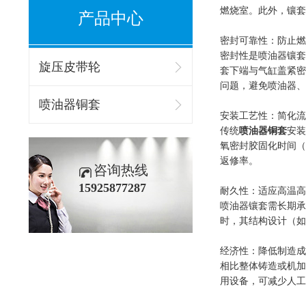
燃烧室。此外，镶套
产品中心
密封可靠性：防止燃
密封性是喷油器镶套
旋压皮带轮
套下端与气缸盖紧密
问题，避免喷油器、
喷油器铜套
安装工艺性：简化流
传统
喷油器铜套
安装
氧密封胶固化时间（
返修率。
咨询热线
15925877287
耐久性：适应高温高
喷油器镶套需长期承
时，其结构设计（如
经济性：降低制造成
相比整体铸造或机加
用设备，可减少人工