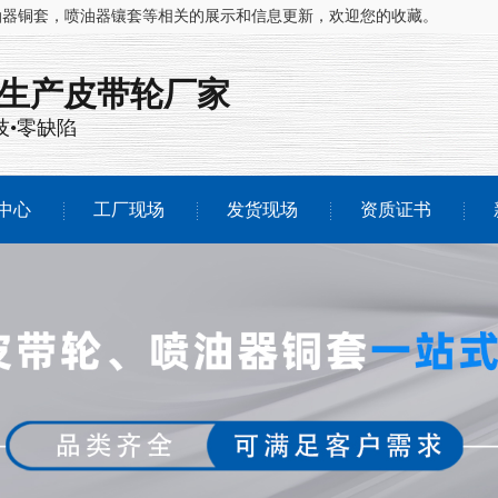
油器铜套，喷油器镶套等相关的展示和信息更新，欢迎您的收藏。
注生产
皮带轮厂家
技•零缺陷
中心
工厂现场
发货现场
资质证书