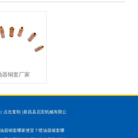
油器铜套厂家
(
点击复制
)新昌县启宏机械有限公
油器铜套哪家便宜？喷油器镶套哪