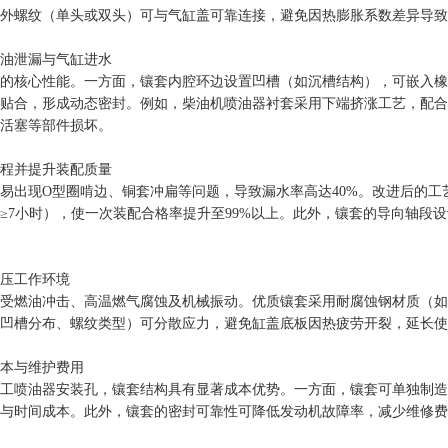
外螺纹（单头或双头）可与气缸盖可靠连接，避免因热膨胀系数差异导致
油泄漏与气缸进水
的核心性能。一方面，镶套内腔环边设置凹槽（如沉槽结构），可嵌入橡
贴合，形成动态密封。例如，柴油机喷油器衬套采用下端挤涨工艺，配合
活塞等部件损坏。
程并提升装配质量
易出现O型圈啃边、铜套冲扁等问题，导致漏水率高达40%。改进后的
≥7小时），使一次装配合格率提升至99%以上。此外，镶套的导向轴段
压工作环境
受燃油冲击、高温燃气腐蚀及机械振动。优质镶套采用耐腐蚀钢材质（如
凹槽分布、螺纹类型）可分散应力，避免缸盖底板因热疲劳开裂，延长使
本与维护费用
工喷油器安装孔，镶套结构具有显著成本优势。一方面，镶套可单独制造
与时间成本。此外，镶套的密封可靠性可降低发动机故障率，减少维修费