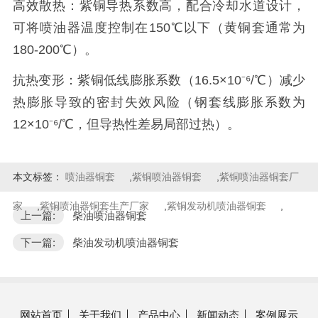
高效散热：紫铜导热系数高，配合冷却水道设计，
可将喷油器温度控制在150℃以下（黄铜套通常为
180-200℃）。
抗热变形：紫铜低线膨胀系数（16.5×10⁻⁶/℃）减少
热膨胀导致的密封失效风险（钢套线膨胀系数为
12×10⁻⁶/℃，但导热性差易局部过热）。
本文标签：
喷油器铜套
,
紫铜喷油器铜套
,
紫铜喷油器铜套厂
家
,
紫铜喷油器铜套生产厂家
,
紫铜发动机喷油器铜套
,
上一篇:
柴油喷油器铜套
下一篇:
柴油发动机喷油器铜套
网站首页
关于我们
产品中心
新闻动态
案例展示