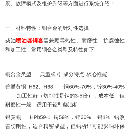
景、故障模式及维护升级等方面进行系统介绍：
一、材料特性：铜合金的针对性选择
柴油
喷油器铜套
需兼顾导热性、耐磨性、抗腐蚀性
和加工性，常用铜合金类型及特性如下：
铜合金类型
典型牌号
成分特点
核心性能
普通黄铜
H62、H68
铜60%-70%，锌30%-40%
加工性好（切削性是钢的3-5倍），成本低，但
耐磨性一般，适用于轻型柴油机。
铅黄铜
HPb59-1
铜59%，锌30%，铅1%
铅改
善切削性，适合精密成型，但铅析出可能影响环保