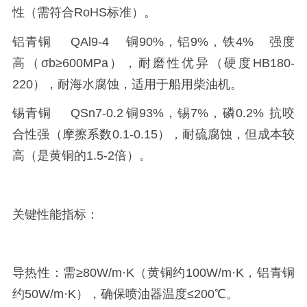
性（需符合RoHS标准）。
铝青铜
QAl9-4
铜90%，铝9%，铁4%
强度
高（σb≥600MPa），耐磨性优异（硬度HB180-
220），耐海水腐蚀，适用于船用柴油机。
锡青铜
QSn7-0.2
铜93%，锡7%，磷0.2%
抗咬
合性强（摩擦系数0.1-0.15），耐硫腐蚀，但成本较
高（是黄铜的1.5-2倍）。
关键性能指标：
导热性：需≥80W/m·K（黄铜约100W/m·K，铝青铜
约50W/m·K），确保喷油器温度≤200℃。