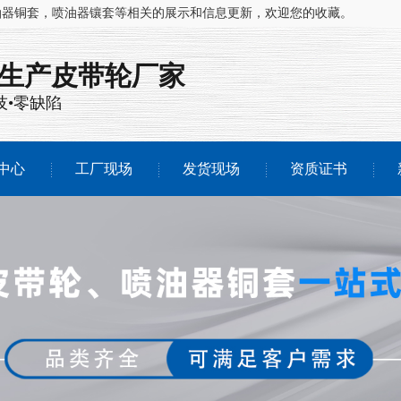
油器铜套，喷油器镶套等相关的展示和信息更新，欢迎您的收藏。
注生产
皮带轮厂家
技•零缺陷
中心
工厂现场
发货现场
资质证书